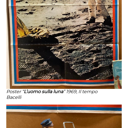
Poster “
L’uomo sulla luna
” 1969, Il tempo
Bacelli