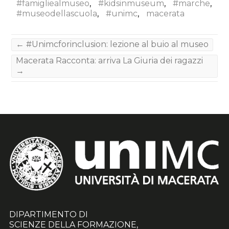
#famigliealmuseo
,
#kidsinmuseum
,
#marche
,
#museodellascuola
,
#unimc
,
macerata
←
#Unimcforinclusion: lezione al buio al museo
Macerata Racconta: arriva La Giuria dei ragazzi
→
DIPARTIMENTO DI
SCIENZE DELLA FORMAZIONE,