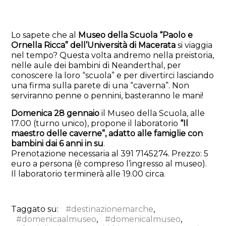
Lo sapete che al
Museo della Scuola “Paolo e
Ornella Ricca” dell’Università di Macerata
si viaggia
nel tempo?
Questa volta andremo nella preistoria,
nelle aule dei bambini di Neanderthal, per
conoscere la loro “scuola” e per divertirci lasciando
una firma sulla parete di una “caverna”. Non
serviranno penne o pennini, basteranno le mani!
Domenica 28 gennaio
il Museo della Scuola, alle
17.00 (turno unico), propone il laboratorio
“Il
maestro delle caverne”, adatto alle famiglie con
bambini dai 6 anni in su
.
Prenotazione necessaria al 391 7145274. Prezzo: 5
euro a persona (è compreso l’ingresso al museo).
Il laboratorio terminerà alle 19.00 circa.
Taggato su:
#destinazionemarche
,
#domenicaalmuseo
,
#domenicalmuseo
,