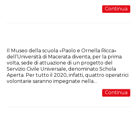
Continua
Il Servizio Civile al Museo della
scuola UniMC
Il Museo della scuola «Paolo e Ornella Ricca»
dell’Università di Macerata diventa, per la prima
volta, sede di attuazione di un progetto del
Servizio Civile Universale, denominato Schola
Aperta. Per tutto il 2020, infatti, quattro operatrici
volontarie saranno impegnate nella…
Continua
Museo della scuola nel progetto
di Regione Marche e Fondazione
Marche Cultura