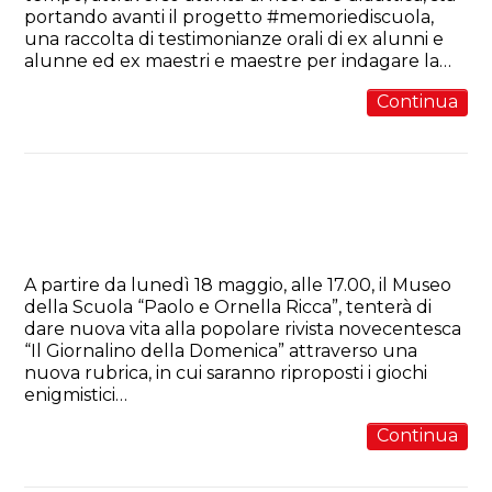
portando avanti il progetto #memoriediscuola,
una raccolta di testimonianze orali di ex alunni e
alunne ed ex maestri e maestre per indagare la…
Continua
Il Giornalino della Domenica rivive
sui canali social del Museo della
scuola
A partire da lunedì 18 maggio, alle 17.00, il Museo
della Scuola “Paolo e Ornella Ricca”, tenterà di
dare nuova vita alla popolare rivista novecentesca
“Il Giornalino della Domenica” attraverso una
nuova rubrica, in cui saranno riproposti i giochi
enigmistici…
Continua