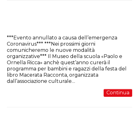
Macerata Racconta 2020: La
Compagnia dei Racconti al
Museo della scuola
***Evento annullato a causa dell’emergenza
Coronavirus*** ***Nei prossimi giorni
comunicheremo le nuove modalità
organizzative*** Il Museo della scuola «Paolo e
Ornella Ricca» anchè quest’anno curerà il
programma per bambini e ragazzi della festa del
libro Macerata Racconta, organizzata
dall’associazione culturale…
Continua
A Libriamoci 2019 l’evoluzione
della scrittura: una mostra-
laboratorio del Museo della scuola