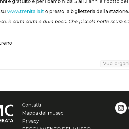
anni è gratuito e per i bambini dai 5 ai 12 anni è ridotto de
i su
www.trenitalia.it
o presso la biglietteria della stazione.
oco, è corta corta e dura poco. Che piccola notte scura s
Vuoi organ
Contatti
Mappa del museo
Privacy