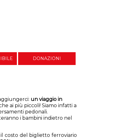
IBILE
DONAZIONI
raggiungerci:
un viaggio in
ai più piccoli! Siamo infatti a
aversamenti pedonali.
teranno i bambini indietro nel
l costo del biglietto ferroviario