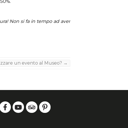
l 50%.
cura! Non si fa in tempo ad aver
izzare un evento al Museo?
→