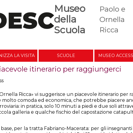
Museo
Paolo e
della
Ornella
Scuola
Ricca
IZZA LA VISITA
SCUOLE
MUSEO ACCESS
acevole itinerario per raggiungerci
Ornella Ricca» vi suggerisce un piacevole itinerario per 
ne molto comoda ed economica, che potrebbe piacere anche 
roviaria: in pratica, solo 10 minuti a piedi e due soli attr
cola galleria e qualche fischio del capostazione catapul
ase, per la tratta Fabriano-Macerata: per gli insegnanti i