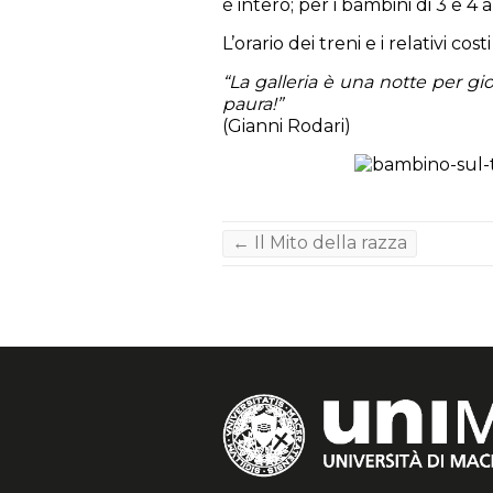
è intero; per i bambini di 3 e 4 
L’orario dei treni e i relativi cost
“La galleria è una notte per gi
paura!”
(Gianni Rodari)
←
Il Mito della razza