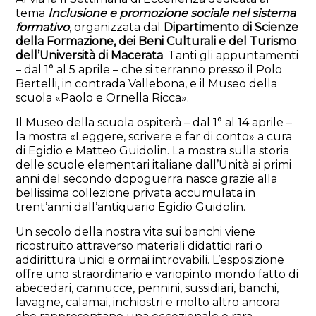
tema
Inclusione e promozione sociale nel sistema
formativo
, organizzata dal
Dipartimento di Scienze
della Formazione, dei Beni Culturali e del Turismo
dell’Università di Macerata
. Tanti gli appuntamenti
– dal 1° al 5 aprile – che si terranno presso il Polo
Bertelli, in contrada Vallebona, e il Museo della
scuola «Paolo e Ornella Ricca».
Il Museo della scuola ospiterà – dal 1° al 14 aprile –
la mostra «Leggere, scrivere e far di conto» a cura
di Egidio e Matteo Guidolin. La mostra sulla storia
delle scuole elementari italiane dall’Unità ai primi
anni del secondo dopoguerra nasce grazie alla
bellissima collezione privata accumulata in
trent’anni dall’antiquario Egidio Guidolin.
Un secolo della nostra vita sui banchi viene
ricostruito attraverso materiali didattici rari o
addirittura unici e ormai introvabili. L’esposizione
offre uno straordinario e variopinto mondo fatto di
abecedari, cannucce, pennini, sussidiari, banchi,
lavagne, calamai, inchiostri e molto altro ancora