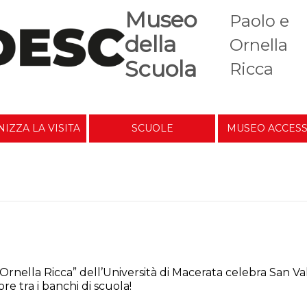
Museo
Paolo e
della
Ornella
Scuola
Ricca
IZZA LA VISITA
SCUOLE
MUSEO ACCESS
di scuola, il primo challenge del Museo
Ornella Ricca” dell’Università di Macerata celebra San Val
re tra i banchi di scuola!