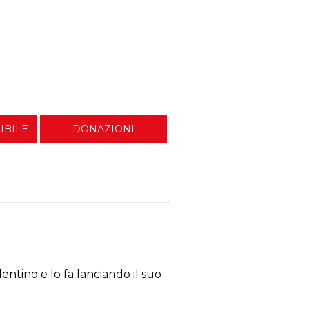
IBILE
DONAZIONI
 della Scuola di
entino e lo fa lanciando il suo