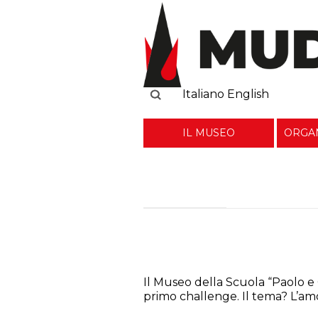
Cerca
Italiano
English
IL MUSEO
ORGAN
#febbraio
L’amore tra i banchi 
Macerata
Il Museo della Scuola “Paolo e 
primo challenge. Il tema? L’amo